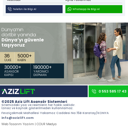
İletişim
Telefon ile Bilgi Al
Whatsapp ile Bilgi Al
Tüm hakkı saklıdır. Sitemizde kullanılan tüm içerik ve görseller
Aziz Lift'e ait olup izinsiz kullanımı hukuki yaptırıma tabidir.
Dünya’nın
dörtbir yanında
Dünya’yı güvenle
taşıyoruz
36
5000
+
ÜLKE
KABİN
30000
+
190000
+
ASANSÖR
YARDIMCI
KAPISI
EKİPMAN
0 553 585 17 43
©2025 Aziz Lift Asansör Sistemleri
Sitemizdeki yazı ve resimlerin her hakkı saklıdır.
İzinsiz ve kaynak gösterilmeden kullanılamaz.
Fevziçakmak Mahallesi Yakamoz Caddesi No:15B Karatay/KONYA
info@azizlift.com
Web Tasarım Yazılım | COUR Medya