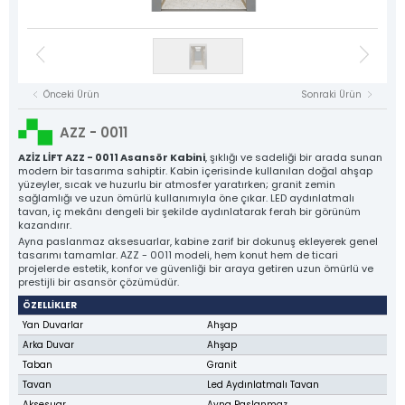
Kat Kasetleri
Asansör Motorları
NYAF Kablolar
Flexible Kablolar
Hız Regülatörü
Kumanda Panoları
Gergi Kasnakları
Halat Şişeleri
Döküm Ray Tırnakları
Sac Tırnaklar
Asansör Motorları
Denge Zinciri ve Aparatları
Plastik Grubu
Asansör Yedek Parçaları
Tüm Ürün Grupları
Önceki Ürün
Sonraki Ürün
NYAF Kablolar
Aziz Lift
Flexible Kablolar
AZZ - 0011
The Power Behind Every Lift
Hız Regülatörü
KURUMSAL
AZİZ LİFT AZZ - 0011 Asansör Kabini
, şıklığı ve sadeliği bir arada sunan
modern bir tasarıma sahiptir. Kabin içerisinde kullanılan doğal ahşap
ÜRÜNLER
yüzeyler, sıcak ve huzurlu bir atmosfer yaratırken; granit zemin
Gergi Kasnakları
sağlamlığı ve uzun ömürlü kullanımıyla öne çıkar. LED aydınlatmalı
ÜRETİM
tavan, iç mekânı dengeli bir şekilde aydınlatarak ferah bir görünüm
Halat Şişeleri
KALİTE
kazandırır.
Ayna paslanmaz aksesuarlar, kabine zarif bir dokunuş ekleyerek genel
Döküm Ray Tırnakları
KATALOG
tasarımı tamamlar. AZZ - 0011 modeli, hem konut hem de ticari
projelerde estetik, konfor ve güvenliği bir araya getiren uzun ömürlü ve
İLETİŞİM
Sac Tırnaklar
prestijli bir asansör çözümüdür.
Denge Zinciri ve Aparatları
ÖZELLİKLER
Yan Duvarlar
Ahşap
Plastik Grubu
Arka Duvar
Ahşap
Asansör Yedek Parçaları
Taban
Granit
Tavan
Led Aydınlatmalı Tavan
Tüm Ürünler
Aksesuar
Ayna Paslanmaz