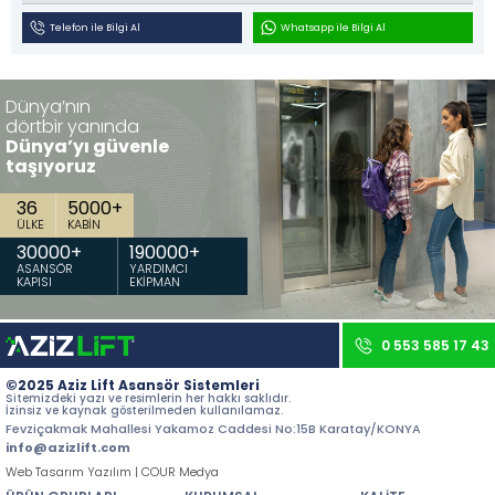
İletişim
Telefon ile Bilgi Al
Whatsapp ile Bilgi Al
Tüm hakkı saklıdır. Sitemizde kullanılan tüm içerik ve görseller
Aziz Lift'e ait olup izinsiz kullanımı hukuki yaptırıma tabidir.
Dünya’nın
dörtbir yanında
Dünya’yı güvenle
taşıyoruz
36
5000
+
ÜLKE
KABİN
30000
+
190000
+
ASANSÖR
YARDIMCI
KAPISI
EKİPMAN
0 553 585 17 43
©2025 Aziz Lift Asansör Sistemleri
Sitemizdeki yazı ve resimlerin her hakkı saklıdır.
İzinsiz ve kaynak gösterilmeden kullanılamaz.
Fevziçakmak Mahallesi Yakamoz Caddesi No:15B Karatay/KONYA
info@azizlift.com
Web Tasarım Yazılım | COUR Medya