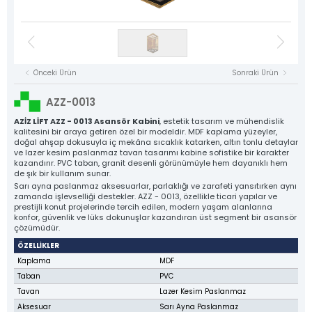
Kat Kasetleri
Asansör Motorları
NYAF Kablolar
Flexible Kablolar
Hız Regülatörü
Kumanda Panoları
Gergi Kasnakları
Halat Şişeleri
Döküm Ray Tırnakları
Sac Tırnaklar
Asansör Motorları
Denge Zinciri ve Aparatları
Plastik Grubu
Asansör Yedek Parçaları
Tüm Ürün Grupları
Önceki Ürün
Sonraki Ürün
NYAF Kablolar
Aziz Lift
Flexible Kablolar
AZZ-0013
The Power Behind Every Lift
Hız Regülatörü
KURUMSAL
AZİZ LİFT AZZ - 0013 Asansör Kabini
, estetik tasarım ve mühendislik
kalitesini bir araya getiren özel bir modeldir. MDF kaplama yüzeyler,
ÜRÜNLER
doğal ahşap dokusuyla iç mekâna sıcaklık katarken, altın tonlu detaylar
Gergi Kasnakları
ve lazer kesim paslanmaz tavan tasarımı kabine sofistike bir karakter
ÜRETİM
kazandırır. PVC taban, granit desenli görünümüyle hem dayanıklı hem
Halat Şişeleri
KALİTE
de şık bir kullanım sunar.
Sarı ayna paslanmaz aksesuarlar, parlaklığı ve zarafeti yansıtırken aynı
Döküm Ray Tırnakları
KATALOG
zamanda işlevselliği destekler. AZZ - 0013, özellikle ticari yapılar ve
prestijli konut projelerinde tercih edilen, modern yaşam alanlarına
İLETİŞİM
Sac Tırnaklar
konfor, güvenlik ve lüks dokunuşlar kazandıran üst segment bir asansör
çözümüdür.
Denge Zinciri ve Aparatları
ÖZELLİKLER
Plastik Grubu
Kaplama
MDF
Taban
PVC
Asansör Yedek Parçaları
Tavan
Lazer Kesim Paslanmaz
Tüm Ürünler
Aksesuar
Sarı Ayna Paslanmaz