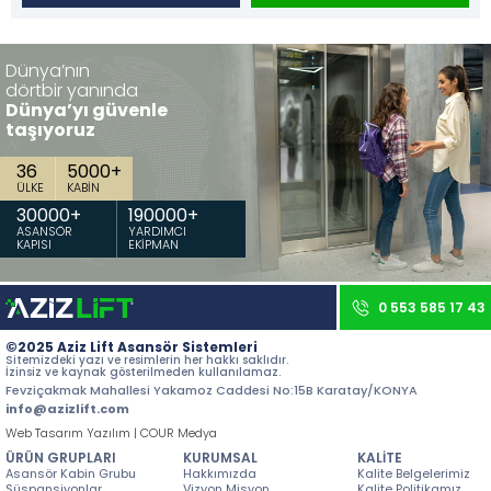
İletişim
Dünya’nın
Tüm hakkı saklıdır. Sitemizde kullanılan tüm içerik ve görseller
Aziz Lift'e ait olup izinsiz kullanımı hukuki yaptırıma tabidir.
dörtbir yanında
Dünya’yı güvenle
taşıyoruz
36
5000
+
ÜLKE
KABİN
30000
+
190000
+
ASANSÖR
YARDIMCI
KAPISI
EKİPMAN
0 553 585 17 43
©2025 Aziz Lift Asansör Sistemleri
Sitemizdeki yazı ve resimlerin her hakkı saklıdır.
İzinsiz ve kaynak gösterilmeden kullanılamaz.
Fevziçakmak Mahallesi Yakamoz Caddesi No:15B Karatay/KONYA
info@azizlift.com
Web Tasarım Yazılım | COUR Medya
ÜRÜN GRUPLARI
KURUMSAL
KALİTE
Asansör Kabin Grubu
Hakkımızda
Kalite Belgelerimiz
Süspansiyonlar
Vizyon Misyon
Kalite Politikamız