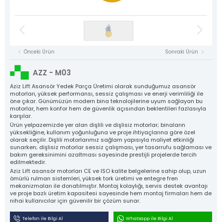
Asansör Motorları
NYAF Kablolar
Kat Kasetleri
Flexible Kablolar
Hız Regülatörü
Kumanda Panoları
Gergi Kasnakları
Halat Şişeleri
Döküm Ray Tırnakları
Sac Tırnaklar
Asansör Motorları
Denge Zinciri ve Aparatları
Plastik Grubu
Asansör Yedek Parçaları
Tüm Ürün Grupları
Önceki Ürün
Sonraki Ürün
NYAF Kablolar
Aziz Lift
Flexible Kablolar
AZZ - M03
The Power Behind Every Lift
Hız Regülatörü
KURUMSAL
Aziz Lift Asansör Yedek Parça Üretimi olarak sunduğumuz asansör
motorları, yüksek performansı, sessiz çalışması ve enerji verimliliği ile
ÜRÜNLER
öne çıkar. Günümüzün modern bina teknolojilerine uyum sağlayan bu
Gergi Kasnakları
motorlar, hem konfor hem de güvenlik açısından beklentileri fazlasıyla
ÜRETİM
karşılar.
Halat Şişeleri
KALİTE
Ürün yelpazemizde yer alan dişlili ve dişlisiz motorlar; binaların
yüksekliğine, kullanım yoğunluğuna ve proje ihtiyaçlarına göre özel
Döküm Ray Tırnakları
KATALOG
olarak seçilir. Dişlili motorlarımız sağlam yapısıyla maliyet etkinliği
sunarken; dişlisiz motorlar sessiz çalışması, yer tasarrufu sağlaması ve
İLETİŞİM
Sac Tırnaklar
bakım gereksinimini azaltması sayesinde prestijli projelerde tercih
edilmektedir.
Denge Zinciri ve Aparatları
Aziz Lift asansör motorları CE ve ISO kalite belgelerine sahip olup, uzun
ömürlü rulman sistemleri, yüksek tork üretimi ve entegre fren
Plastik Grubu
mekanizmaları ile donatılmıştır. Montaj kolaylığı, servis destek avantajı
ve proje bazlı üretim kapasitesi sayesinde hem montaj firmaları hem de
Asansör Yedek Parçaları
nihai kullanıcılar için güvenilir bir çözüm sunar.
Tüm Ürünler
Telefon ile Bilgi Al
Whatsapp ile Bilgi Al