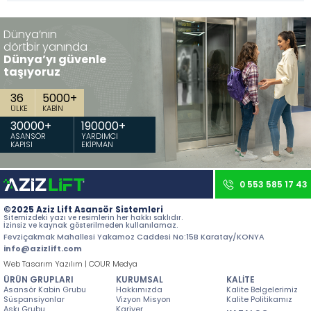
İletişim
Dünya’nın
dörtbir yanında
Tüm hakkı saklıdır. Sitemizde kullanılan tüm içerik ve görseller
Aziz Lift'e ait olup izinsiz kullanımı hukuki yaptırıma tabidir.
Dünya’yı güvenle
taşıyoruz
36
5000
+
ÜLKE
KABİN
30000
+
190000
+
ASANSÖR
YARDIMCI
KAPISI
EKİPMAN
0 553 585 17 43
©2025 Aziz Lift Asansör Sistemleri
Sitemizdeki yazı ve resimlerin her hakkı saklıdır.
İzinsiz ve kaynak gösterilmeden kullanılamaz.
Fevziçakmak Mahallesi Yakamoz Caddesi No:15B Karatay/KONYA
info@azizlift.com
Web Tasarım Yazılım | COUR Medya
ÜRÜN GRUPLARI
KURUMSAL
KALİTE
Asansör Kabin Grubu
Hakkımızda
Kalite Belgelerimiz
Süspansiyonlar
Vizyon Misyon
Kalite Politikamız
Askı Grubu
Kariyer