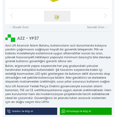
Asansör Motorları
NYAF Kablolar
Kat Kasetleri
Flexible Kablolar
Hız Regülatörü
Kumanda Panoları
Gergi Kasnakları
Halat Şişeleri
Döküm Ray Tırnakları
Sac Tırnaklar
Asansör Motorları
Denge Zinciri ve Aparatları
Plastik Grubu
Asansör Yedek Parçaları
Tüm Ürün Grupları
Önceki Ürün
Sonraki Ürün
NYAF Kablolar
Aziz Lift
Flexible Kablolar
AZZ - YP37
The Power Behind Every Lift
Hız Regülatörü
KURUMSAL
Aziz Lift Asansör Alarm Butonu, kullanıcıların acil durumlarda kolayca
yardım çağırmasını sağlayan hayati bir güvenlik bileşenidir. Pilli ve
ÜRÜNLER
kablolu modelleriyle sisteminize uygun alternatifler sunan bu ürün,
Gergi Kasnakları
yüksek hassasiyetli tetikleyici yapısıyla minimum basınçta bile devreye
ÜRETİM
girerek kullanıcı güvenliğini garanti altına alır.
Halat Şişeleri
KALİTE
Buton, ergonomik yapısı sayesinde her yaş grubundaki yolcular
tarafından kolaylıkla kullanılabilir. Şık tasarımı sayesinde kabin içi
Döküm Ray Tırnakları
KATALOG
estetiği bozmazken, LED ışıklı göstergesi ile butonun aktif durumda olup
olmadığını net şekilde kullanıcıya bildirir. Alev geciktirici ve darbelere
İLETİŞİM
Sac Tırnaklar
dayanıklı malzemeden üretilmiştir, uzun yıllar sorunsuz kullanım sağlar.
Aziz Lift Asansör Yedek Parça Üretimi güvencesiyle sunulan alarm
Denge Zinciri ve Aparatları
butonları, TSE ve CE sertifikasyonlarına uygun olarak üretilmektedir. Hem
yeni kurulumlar hem de modernizasyon projelerinde tercih edilebilecek
Plastik Grubu
ideal bir çözümdür. Güvenliğinizi ön planda tutan asansör sistemleri
için en doğru seçim Aziz Lift’tir.
Asansör Yedek Parçaları
Telefon ile Bilgi Al
Whatsapp ile Bilgi Al
Tüm Ürünler