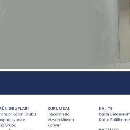
RÜN GRUPLARI
KURUMSAL
KALİTE
sansör Kabin Grubu
Hakkımızda
Kalite Belgeleri
üspansiyonlar
Vizyon Misyon
Kalite Politikamı
skı Grubu
Kariyer