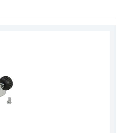
r
Hız Regülatörü
ı
Halat Şişeleri
akları
Sac Tırnaklar
 Aparatları
Plastik Grubu
Parçaları
Tüm Ürün Grupları