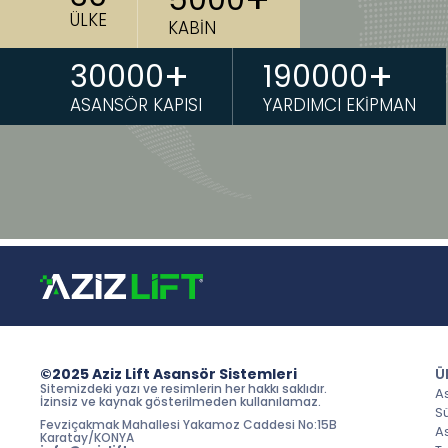
5000
ÜLKE
KABİN
+
+
30000
190000
ASANSÖR KAPISI
YARDIMCI EKİPMAN
©2025 Aziz Lift Asansör Sistemleri
Ü
Sitemizdeki yazı ve resimlerin her hakkı saklıdır.
A
İzinsiz ve kaynak gösterilmeden kullanılamaz.
S
Fevziçakmak Mahallesi Yakamoz Caddesi No:15B
A
Karatay/KONYA