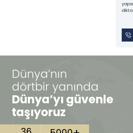
yapıs
dikta
Dünya’nın
dörtbir yanında
Dünya’yı güvenle
taşıyoruz
+
36