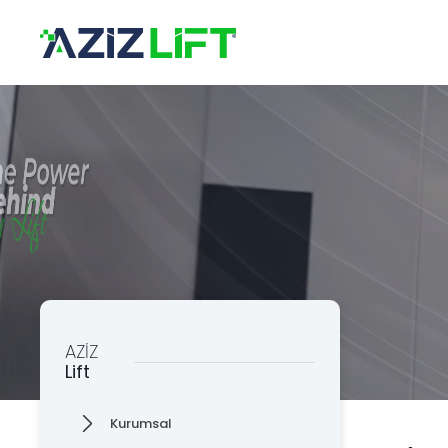
×
Kuru
Üret
Kalit
Destek Hattı
0 553 585
Aziz Lift
Kata
The Power Behind Every Lift
KURUMSAL
Asan
ÜRÜNLER
ÜRETİM
Süsp
KALİTE
KATALOG
Askı
AZİZ
İLETİŞİM
Lift
Tava
Kurumsal
Taba