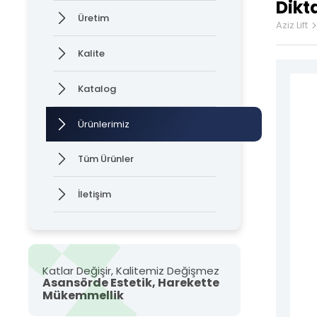
Dikt
Üretim
Asan
Aziz Lift
Kalite
Kabin
Katalog
Kapı
Ürünlerimiz
Kat K
Tüm hakkı saklıdır. Sitemizde kullanılan tüm içerik ve görseller
Aziz Lift'e ait olup izinsiz kullanımı hukuki yaptırıma tabidir.
Tüm Ürünler
Kuma
İletişim
Asan
NYAF
Flexi
Katlar Değişir, Kalitemiz Değişmez
Asansörde Estetik, Harekette
Mükemmellik
Hız 