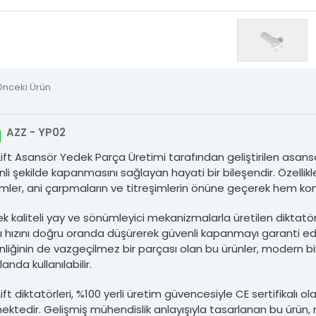
i Kasnakları
 Şişeleri
Önceki Ürün
m Ray Tırnakları
Tırnaklar
AZZ - YP02
Lift Asansör Yedek Parça Üretimi tarafından geliştirilen asansör 
 Zinciri ve Aparatları
li şekilde kapanmasını sağlayan hayati bir bileşendir. Özellik
emler, ani çarpmaların ve titreşimlerin önüne geçerek hem ko
tik Grubu
k kaliteli yay ve sönümleyici mekanizmalarla üretilen diktatörle
sör Yedek Parçaları
ı hızını doğru oranda düşürerek güvenli kapanmayı garanti e
liğinin de vazgeçilmez bir parçası olan bu ürünler, modern 
landa kullanılabilir.
Ürünler
Lift diktatörleri, %100 yerli üretim güvencesiyle CE sertifikalı
şim
ektedir. Gelişmiş mühendislik anlayışıyla tasarlanan bu ürün,