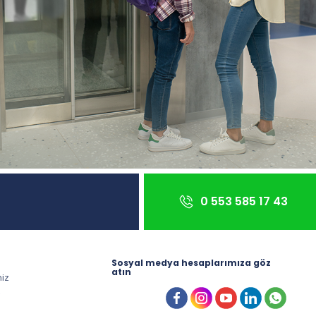
0 553 585 17 43
Sosyal medya hesaplarımıza göz
atın
miz
z