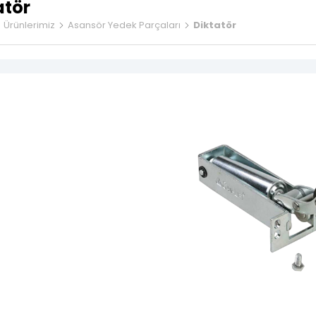
Flexible Kablola
atör
Gergi Kasnaklar
sör Kapısı Grubu
Ürünlerimiz
Asansör Yedek Parçaları
Diktatör
Döküm Ray Tırn
Denge Zinciri ve
 Kasetleri
Asansör Yedek 
 Üstü Göstergeler
asetleri
nda Panoları
sör Motorları
 Kablolar
ble Kablolar
Regülatörü