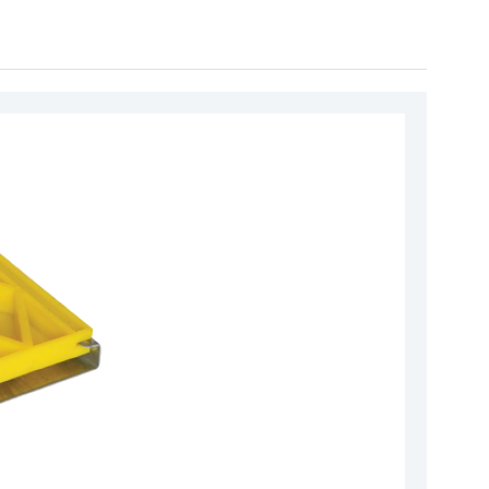
r
Hız Regülatörü
ı
Halat Şişeleri
akları
Sac Tırnaklar
 Aparatları
Plastik Grubu
Parçaları
Tüm Ürün Grupları