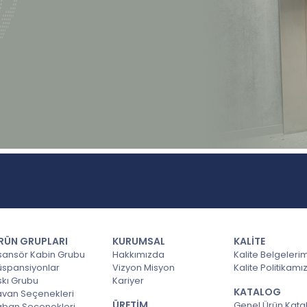
RÜN GRUPLARI
KURUMSAL
KALİTE
sansör Kabin Grubu
Hakkımızda
Kalite Belgeleri
üspansiyonlar
Vizyon Misyon
Kalite Politikamı
skı Grubu
Kariyer
KATALOG
avan Seçenekleri
ÜRETİM
Genel Ürün Kata
aban Seçenekleri