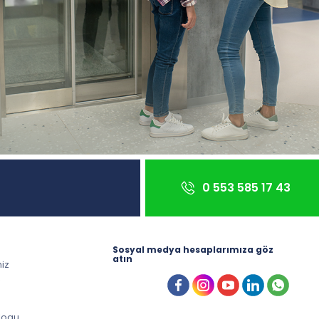
0 553 585 17 43
Sosyal medya hesaplarımıza göz
atın
miz
z
logu