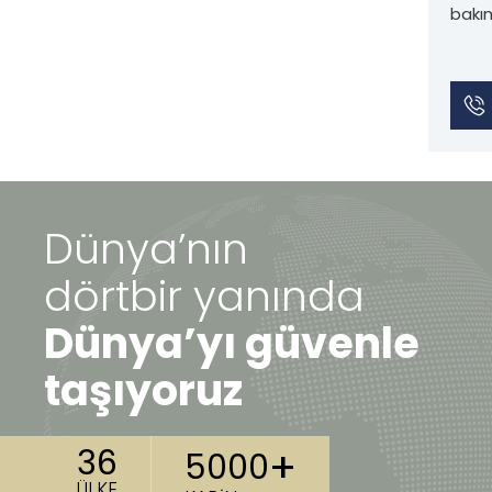
bakım
Dünya’nın
dörtbir yanında
Dünya’yı güvenle
taşıyoruz
+
36
5000
ÜLKE