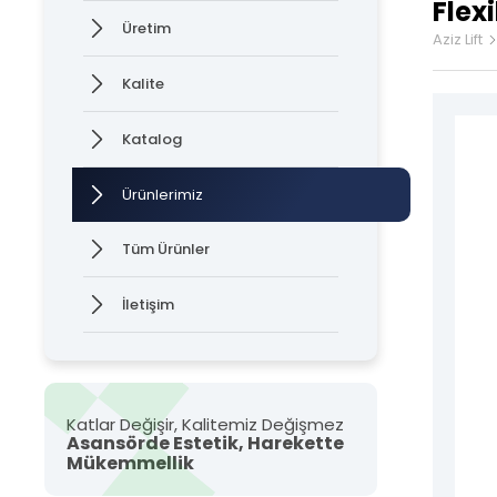
Flex
Üretim
Asan
Aziz Lift
Kalite
Kabin
Katalog
Kapı
Ürünlerimiz
Kat K
Tüm hakkı saklıdır. Sitemizde kullanılan tüm içerik ve görseller
Aziz Lift'e ait olup izinsiz kullanımı hukuki yaptırıma tabidir.
Tüm Ürünler
Kuma
İletişim
Asan
NYAF
Flexi
Katlar Değişir, Kalitemiz Değişmez
Asansörde Estetik, Harekette
Mükemmellik
Hız 