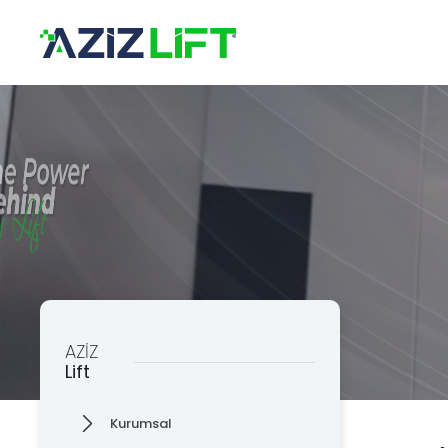
×
Kuru
Üret
Kalit
Destek Hattı
0 553 585
Aziz Lift
Kata
The Power Behind Every Lift
KURUMSAL
Asan
ÜRÜNLER
ÜRETİM
Süsp
KALİTE
KATALOG
Askı
AZİZ
İLETİŞİM
Lift
Tava
Kurumsal
Taba