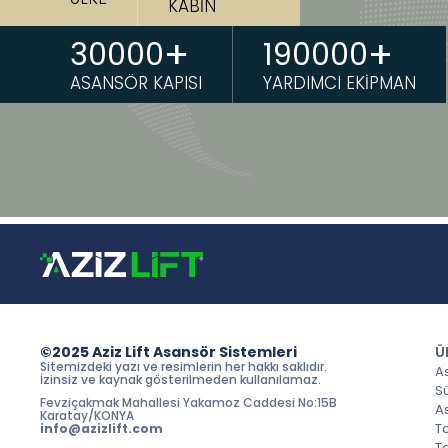
KABİN
+
+
30000
190000
ASANSÖR KAPISI
YARDIMCI EKİPMAN
©2025 Aziz Lift Asansör Sistemleri
Ü
Sitemizdeki yazı ve resimlerin her hakkı saklıdır.
A
İzinsiz ve kaynak gösterilmeden kullanılamaz.
S
Fevziçakmak Mahallesi Yakamoz Caddesi No:15B
A
Karatay/KONYA
T
info@azizlift.com
T