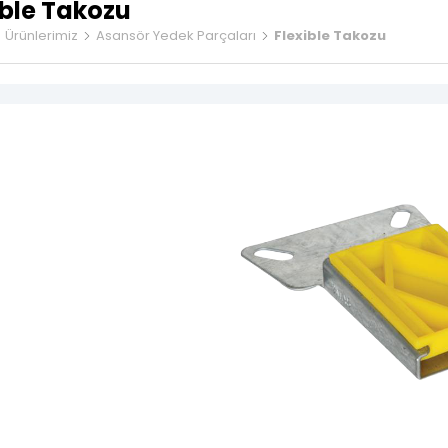
Flexible Kablola
ible Takozu
Gergi Kasnaklar
sör Kapısı Grubu
Ürünlerimiz
Asansör Yedek Parçaları
Flexible Takozu
Döküm Ray Tırn
Denge Zinciri ve
 Kasetleri
Asansör Yedek 
 Üstü Göstergeler
asetleri
nda Panoları
sör Motorları
 Kablolar
ble Kablolar
Regülatörü