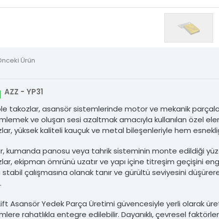
i Kasnakları
 Şişeleri
Önceki Ürün
m Ray Tırnakları
Tırnaklar
AZZ - YP31
ble takozlar, asansör sistemlerinde motor ve mekanik parçala
 Zinciri ve Aparatları
lemek ve oluşan sesi azaltmak amacıyla kullanılan özel eleman
lar, yüksek kaliteli kauçuk ve metal bileşenleriyle hem esne
tik Grubu
, kumanda panosu veya tahrik sisteminin monte edildiği yüze
sör Yedek Parçaları
lar, ekipman ömrünü uzatır ve yapı içine titreşim geçişini enge
stabil çalışmasına olanak tanır ve gürültü seviyesini düşürere
.
Ürünler
Lift Asansör Yedek Parça Üretimi güvencesiyle yerli olarak üret
şim
mlere rahatlıkla entegre edilebilir. Dayanıklı, çevresel faktör