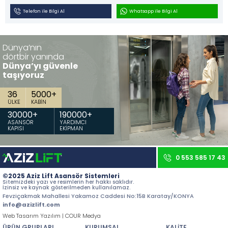
İletişim
Telefon ile Bilgi Al
Whatsapp ile Bilgi Al
Tüm hakkı saklıdır. Sitemizde kullanılan tüm içerik ve görseller
Aziz Lift'e ait olup izinsiz kullanımı hukuki yaptırıma tabidir.
Dünya’nın
dörtbir yanında
Dünya’yı güvenle
taşıyoruz
36
5000
+
ÜLKE
KABİN
30000
+
190000
+
ASANSÖR
YARDIMCI
KAPISI
EKİPMAN
0 553 585 17 43
©2025 Aziz Lift Asansör Sistemleri
Sitemizdeki yazı ve resimlerin her hakkı saklıdır.
İzinsiz ve kaynak gösterilmeden kullanılamaz.
Fevziçakmak Mahallesi Yakamoz Caddesi No:15B Karatay/KONYA
info@azizlift.com
Web Tasarım Yazılım | COUR Medya
ÜRÜN GRUPLARI
KURUMSAL
KALİTE