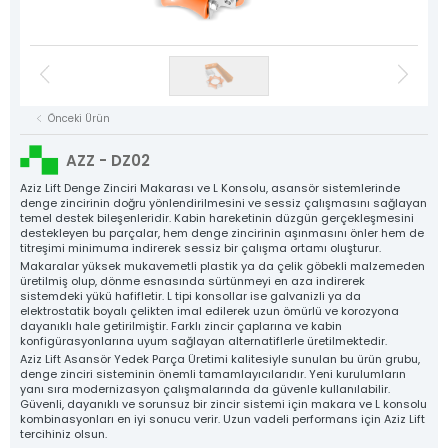
Asansör Motorları
NYAF Kablolar
Kat Kasetleri
Flexible Kablolar
Hız Regülatörü
Kumanda Panoları
Gergi Kasnakları
Halat Şişeleri
Döküm Ray Tırnakları
Sac Tırnaklar
Asansör Motorları
Denge Zinciri ve Aparatları
Plastik Grubu
Asansör Yedek Parçaları
Tüm Ürün Grupları
NYAF Kablolar
Önceki Ürün
Aziz Lift
Flexible Kablolar
The Power Behind Every Lift
AZZ - DZ02
Hız Regülatörü
KURUMSAL
Aziz Lift Denge Zinciri Makarası ve L Konsolu, asansör sistemlerinde
ÜRÜNLER
denge zincirinin doğru yönlendirilmesini ve sessiz çalışmasını sağlayan
Gergi Kasnakları
temel destek bileşenleridir. Kabin hareketinin düzgün gerçekleşmesini
ÜRETİM
destekleyen bu parçalar, hem denge zincirinin aşınmasını önler hem de
Halat Şişeleri
KALİTE
titreşimi minimuma indirerek sessiz bir çalışma ortamı oluşturur.
Makaralar yüksek mukavemetli plastik ya da çelik göbekli malzemeden
Döküm Ray Tırnakları
KATALOG
üretilmiş olup, dönme esnasında sürtünmeyi en aza indirerek
sistemdeki yükü hafifletir. L tipi konsollar ise galvanizli ya da
İLETİŞİM
Sac Tırnaklar
elektrostatik boyalı çelikten imal edilerek uzun ömürlü ve korozyona
dayanıklı hale getirilmiştir. Farklı zincir çaplarına ve kabin
Denge Zinciri ve Aparatları
konfigürasyonlarına uyum sağlayan alternatiflerle üretilmektedir.
Aziz Lift Asansör Yedek Parça Üretimi kalitesiyle sunulan bu ürün grubu,
Plastik Grubu
denge zinciri sisteminin önemli tamamlayıcılarıdır. Yeni kurulumların
yanı sıra modernizasyon çalışmalarında da güvenle kullanılabilir.
Asansör Yedek Parçaları
Güvenli, dayanıklı ve sorunsuz bir zincir sistemi için makara ve L konsolu
kombinasyonları en iyi sonucu verir. Uzun vadeli performans için Aziz Lift
tercihiniz olsun.
Tüm Ürünler