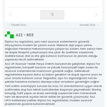
Asansör Motorları
NYAF Kablolar
Kat Kasetleri
Flexible Kablolar
Hız Regülatörü
Kumanda Panoları
Gergi Kasnakları
Halat Şişeleri
Döküm Ray Tırnakları
Sac Tırnaklar
Asansör Motorları
Denge Zinciri ve Aparatları
Plastik Grubu
Asansör Yedek Parçaları
Tüm Ürün Grupları
Önceki Ürün
Sonraki Ürün
NYAF Kablolar
Aziz Lift
Flexible Kablolar
AZZ - R03
The Power Behind Every Lift
Hız Regülatörü
KURUMSAL
Dişlisiz hız regülatörü, yeni nesil asansör sistemlerinin güvenlik
ihtiyaçlarına modern bir çözüm sunar. Mekanik dişli yapısı yerine
ÜRÜNLER
doğrudan frenleme mekanizmasıyla çalışan bu sistem, hem sessiz hem
Gergi Kasnakları
de düşük titreşimli çalışmasıyla öne çıkar. Bu özellikleri sayesinde
ÜRETİM
özellikle konut, otel ve ofis gibi kullanıcı konforunun ön planda olduğu
Halat Şişeleri
KALİTE
yapılarda tercih edilmektedir.
Aziz Lift Asansör Yedek Parça Üretimi bünyesinde geliştirilen dişlisiz hız
Döküm Ray Tırnakları
KATALOG
regülatörleri, kompakt tasarımı ve yüksek hassasiyetli tepki süresi ile
asansör sistemlerinde maksimum güvenlik sağlar. Geleneksel
İLETİŞİM
Sac Tırnaklar
regülatörlere kıyasla daha az bakım gerektirir ve düşük aşınma oranı ile
uzun ömürlü kullanım sunar. Regülatör, aşırı hız algıladığında hızlı bir
Denge Zinciri ve Aparatları
şekilde frenleme sistemini devreye sokar ve kabinin güvenliğini sağlar.
Yerli üretim avantajıyla sunulan bu ürün, CE standartlarına uygun olarak
Plastik Grubu
üretilmekte olup tüm teknik kontrollerden başarıyla geçmektedir. Montaj
kolaylığı, hafif yapısı ve enerji verimliliği sayesinde hem mühendislik
Asansör Yedek Parçaları
hem de ekonomik açıdan tercih edilen bir güvenlik çözümüdür. Aziz
Lift’in kalitesiyle üretilen dişlisiz hız regülatörleri, modern asansör
projelerinde güvenle kullanılmaktadır.
Tüm Ürünler