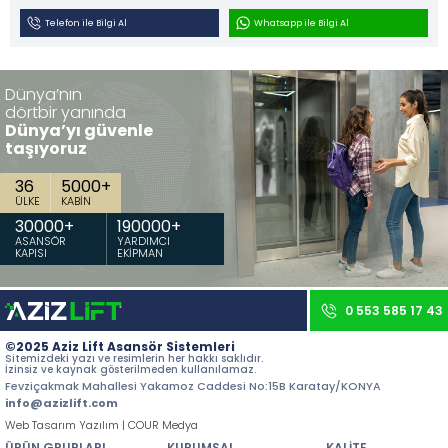
İletişim
Telefon ile Bilgi Al
Whatsapp ile Bilgi Al
Tüm hakkı saklıdır. Sitemizde kullanılan tüm içerik ve görseller
Aziz Lift'e ait olup izinsiz kullanımı hukuki yaptırıma tabidir.
Dünya’nın
dörtbir yanında
Dünya’yı güvenle
taşıyoruz
36
5000
+
ÜLKE
KABİN
30000
+
190000
+
ASANSÖR
YARDIMCI
KAPISI
EKİPMAN
0 553 585 17 43
©2025 Aziz Lift Asansör Sistemleri
Sitemizdeki yazı ve resimlerin her hakkı saklıdır.
İzinsiz ve kaynak gösterilmeden kullanılamaz.
Fevziçakmak Mahallesi Yakamoz Caddesi No:15B Karatay/KONYA
info@azizlift.com
Web Tasarım Yazılım | COUR Medya
ÜRÜN GRUPLARI
KURUMSAL
KALİTE