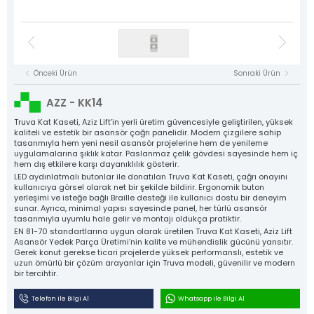
Asansör Motorları
NYAF Kablolar
Kat Kasetleri
Flexible Kablolar
Hız Regülatörü
Kumanda Panoları
Gergi Kasnakları
Halat Şişeleri
Döküm Ray Tırnakları
Sac Tırnaklar
Asansör Motorları
Denge Zinciri ve Aparatları
Plastik Grubu
Asansör Yedek Parçaları
Tüm Ürün Grupları
Önceki Ürün
Sonraki Ürün
NYAF Kablolar
Aziz Lift
Flexible Kablolar
AZZ - KK14
The Power Behind Every Lift
Hız Regülatörü
KURUMSAL
Truva Kat Kaseti, Aziz Lift’in yerli üretim güvencesiyle geliştirilen, yüksek
kaliteli ve estetik bir asansör çağrı panelidir. Modern çizgilere sahip
ÜRÜNLER
tasarımıyla hem yeni nesil asansör projelerine hem de yenileme
Gergi Kasnakları
uygulamalarına şıklık katar. Paslanmaz çelik gövdesi sayesinde hem iç
ÜRETİM
hem dış etkilere karşı dayanıklılık gösterir.
Halat Şişeleri
KALİTE
LED aydınlatmalı butonlar ile donatılan Truva Kat Kaseti, çağrı onayını
kullanıcıya görsel olarak net bir şekilde bildirir. Ergonomik buton
Döküm Ray Tırnakları
KATALOG
yerleşimi ve isteğe bağlı Braille desteği ile kullanıcı dostu bir deneyim
sunar. Ayrıca, minimal yapısı sayesinde panel, her türlü asansör
İLETİŞİM
Sac Tırnaklar
tasarımıyla uyumlu hale gelir ve montajı oldukça pratiktir.
EN 81-70 standartlarına uygun olarak üretilen Truva Kat Kaseti, Aziz Lift
Denge Zinciri ve Aparatları
Asansör Yedek Parça Üretimi’nin kalite ve mühendislik gücünü yansıtır.
Gerek konut gerekse ticari projelerde yüksek performanslı, estetik ve
Plastik Grubu
uzun ömürlü bir çözüm arayanlar için Truva modeli, güvenilir ve modern
bir tercihtir.
Asansör Yedek Parçaları
Telefon ile Bilgi Al
Whatsapp ile Bilgi Al
Tüm Ürünler