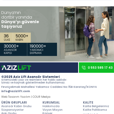
İletişim
Dünya’nın
dörtbir yanında
Tüm hakkı saklıdır. Sitemizde kullanılan tüm içerik ve görseller
Aziz Lift'e ait olup izinsiz kullanımı hukuki yaptırıma tabidir.
Dünya’yı güvenle
taşıyoruz
36
5000
+
ÜLKE
KABİN
30000
+
190000
+
ASANSÖR
YARDIMCI
KAPISI
EKİPMAN
0 553 585 17 43
©2025 Aziz Lift Asansör Sistemleri
Sitemizdeki yazı ve resimlerin her hakkı saklıdır.
İzinsiz ve kaynak gösterilmeden kullanılamaz.
Fevziçakmak Mahallesi Yakamoz Caddesi No:15B Karatay/KONYA
info@azizlift.com
Web Tasarım Yazılım | COUR Medya
ÜRÜN GRUPLARI
KURUMSAL
KALİTE
Asansör Kabin Grubu
Hakkımızda
Kalite Belgelerimiz
Süspansiyonlar
Vizyon Misyon
Kalite Politikamız
Askı Grubu
Kariyer