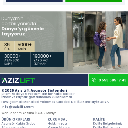
İletişim
Dünya’nın
Tüm hakkı saklıdır. Sitemizde kullanılan tüm içerik ve görseller
Aziz Lift'e ait olup izinsiz kullanımı hukuki yaptırıma tabidir.
dörtbir yanında
Dünya’yı güvenle
taşıyoruz
36
5000
+
ÜLKE
KABİN
30000
+
190000
+
ASANSÖR
YARDIMCI
KAPISI
EKİPMAN
0 553 585 17 43
©2025 Aziz Lift Asansör Sistemleri
Sitemizdeki yazı ve resimlerin her hakkı saklıdır.
İzinsiz ve kaynak gösterilmeden kullanılamaz.
Fevziçakmak Mahallesi Yakamoz Caddesi No:15B Karatay/KONYA
info@azizlift.com
Web Tasarım Yazılım | COUR Medya
ÜRÜN GRUPLARI
KURUMSAL
KALİTE
Asansör Kabin Grubu
Hakkımızda
Kalite Belgelerimiz
Süspansiyonlar
Vizyon Misyon
Kalite Politikamız