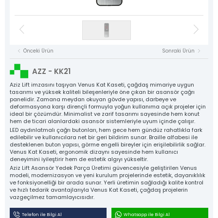
Asansör Motorları
NYAF Kablolar
Kat Kasetleri
Flexible Kablolar
Hız Regülatörü
Kumanda Panoları
Gergi Kasnakları
Halat Şişeleri
Döküm Ray Tırnakları
Sac Tırnaklar
Asansör Motorları
Denge Zinciri ve Aparatları
Plastik Grubu
Asansör Yedek Parçaları
Tüm Ürün Grupları
Önceki Ürün
Sonraki Ürün
NYAF Kablolar
Aziz Lift
Flexible Kablolar
AZZ - KK21
The Power Behind Every Lift
Hız Regülatörü
KURUMSAL
Aziz Lift imzasını taşıyan Venus Kat Kaseti, çağdaş mimariye uygun
tasarımı ve yüksek kaliteli bileşenleriyle öne çıkan bir asansör çağrı
ÜRÜNLER
panelidir. Zamana meydan okuyan gövde yapısı, darbeye ve
Gergi Kasnakları
deformasyona karşı dirençli formuyla yoğun kullanıma açık projeler için
ÜRETİM
ideal bir çözümdür. Minimalist ve zarif tasarımı sayesinde hem konut
Halat Şişeleri
KALİTE
hem de ticari alanlardaki asansör sistemleriyle uyum içinde çalışır.
LED aydınlatmalı çağrı butonları, hem gece hem gündüz rahatlıkla fark
Döküm Ray Tırnakları
KATALOG
edilebilir ve kullanıcılara net bir geri bildirim sunar. Braille alfabesi ile
desteklenen buton yapısı, görme engelli bireyler için erişilebilirlik sağlar.
İLETİŞİM
Sac Tırnaklar
Venus Kat Kaseti, ergonomik dizaynı sayesinde hem kullanıcı
deneyimini iyileştirir hem de estetik algıyı yükseltir.
Denge Zinciri ve Aparatları
Aziz Lift Asansör Yedek Parça Üretimi güvencesiyle geliştirilen Venus
modeli, modernizasyon ve yeni kurulum projelerinde estetik, dayanıklılık
Plastik Grubu
ve fonksiyonelliği bir arada sunar. Yerli üretimin sağladığı kalite kontrol
ve hızlı tedarik avantajlarıyla Venus Kat Kaseti, çağdaş projelerin
Asansör Yedek Parçaları
vazgeçilmez tamamlayıcısıdır.
Tüm Ürünler
Telefon ile Bilgi Al
Whatsapp ile Bilgi Al