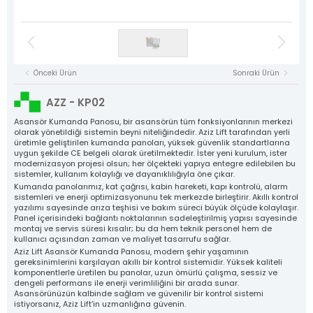
Asansör Motorları
NYAF Kablolar
Kat Kasetleri
Flexible Kablolar
Hız Regülatörü
Kumanda Panoları
Gergi Kasnakları
Halat Şişeleri
Döküm Ray Tırnakları
Sac Tırnaklar
Asansör Motorları
Denge Zinciri ve Aparatları
Plastik Grubu
Asansör Yedek Parçaları
Tüm Ürün Grupları
Önceki Ürün
Sonraki Ürün
NYAF Kablolar
Aziz Lift
Flexible Kablolar
AZZ - KP02
The Power Behind Every Lift
Hız Regülatörü
KURUMSAL
Asansör Kumanda Panosu, bir asansörün tüm fonksiyonlarının merkezi
olarak yönetildiği sistemin beyni niteliğindedir. Aziz Lift tarafından yerli
ÜRÜNLER
üretimle geliştirilen kumanda panoları, yüksek güvenlik standartlarına
Gergi Kasnakları
uygun şekilde CE belgeli olarak üretilmektedir. İster yeni kurulum, ister
ÜRETİM
modernizasyon projesi olsun; her ölçekteki yapıya entegre edilebilen bu
Halat Şişeleri
KALİTE
sistemler, kullanım kolaylığı ve dayanıklılığıyla öne çıkar.
Kumanda panolarımız, kat çağrısı, kabin hareketi, kapı kontrolü, alarm
Döküm Ray Tırnakları
KATALOG
sistemleri ve enerji optimizasyonunu tek merkezde birleştirir. Akıllı kontrol
yazılımı sayesinde arıza teşhisi ve bakım süreci büyük ölçüde kolaylaşır.
İLETİŞİM
Sac Tırnaklar
Panel içerisindeki bağlantı noktalarının sadeleştirilmiş yapısı sayesinde
montaj ve servis süresi kısalır; bu da hem teknik personel hem de
Denge Zinciri ve Aparatları
kullanıcı açısından zaman ve maliyet tasarrufu sağlar.
Aziz Lift Asansör Kumanda Panosu, modern şehir yaşamının
Plastik Grubu
gereksinimlerini karşılayan akıllı bir kontrol sistemidir. Yüksek kaliteli
komponentlerle üretilen bu panolar, uzun ömürlü çalışma, sessiz ve
Asansör Yedek Parçaları
dengeli performans ile enerji verimliliğini bir arada sunar.
Asansörünüzün kalbinde sağlam ve güvenilir bir kontrol sistemi
istiyorsanız, Aziz Lift’in uzmanlığına güvenin.
Tüm Ürünler