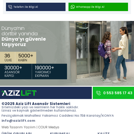
İletişim
Telefon ile Bilgi Al
Whatsapp ile Bilgi Al
Tüm hakkı saklıdır. Sitemizde kullanılan tüm içerik ve görseller
Aziz Lift'e ait olup izinsiz kullanımı hukuki yaptırıma tabidir.
Dünya’nın
dörtbir yanında
Dünya’yı güvenle
taşıyoruz
36
5000
+
ÜLKE
KABİN
30000
+
190000
+
ASANSÖR
YARDIMCI
KAPISI
EKİPMAN
0 553 585 17 43
©2025 Aziz Lift Asansör Sistemleri
Sitemizdeki yazı ve resimlerin her hakkı saklıdır.
İzinsiz ve kaynak gösterilmeden kullanılamaz.
Fevziçakmak Mahallesi Yakamoz Caddesi No:15B Karatay/KONYA
info@azizlift.com
Web Tasarım Yazılım | COUR Medya
ÜRÜN GRUPLARI
KURUMSAL
KALİTE