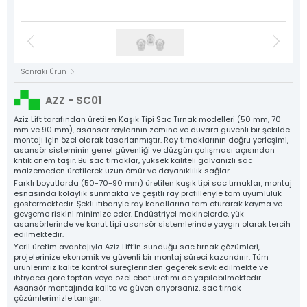
Asansör Motorları
NYAF Kablolar
Kat Kasetleri
Flexible Kablolar
Hız Regülatörü
Kumanda Panoları
Gergi Kasnakları
Halat Şişeleri
Döküm Ray Tırnakları
Sac Tırnaklar
Asansör Motorları
Denge Zinciri ve Aparatları
Plastik Grubu
Asansör Yedek Parçaları
Tüm Ürün Grupları
Sonraki Ürün
NYAF Kablolar
Aziz Lift
Flexible Kablolar
AZZ - SC01
The Power Behind Every Lift
Hız Regülatörü
KURUMSAL
Aziz Lift tarafından üretilen Kaşık Tipi Sac Tırnak modelleri (50 mm, 70
mm ve 90 mm), asansör raylarının zemine ve duvara güvenli bir şekilde
ÜRÜNLER
montajı için özel olarak tasarlanmıştır. Ray tırnaklarının doğru yerleşimi,
Gergi Kasnakları
asansör sisteminin genel güvenliği ve düzgün çalışması açısından
ÜRETİM
kritik önem taşır. Bu sac tırnaklar, yüksek kaliteli galvanizli sac
Halat Şişeleri
KALİTE
malzemeden üretilerek uzun ömür ve dayanıklılık sağlar.
Farklı boyutlarda (50-70-90 mm) üretilen kaşık tipi sac tırnaklar, montaj
Döküm Ray Tırnakları
KATALOG
esnasında kolaylık sunmakta ve çeşitli ray profilleriyle tam uyumluluk
göstermektedir. Şekli itibariyle ray kanallarına tam oturarak kayma ve
İLETİŞİM
Sac Tırnaklar
gevşeme riskini minimize eder. Endüstriyel makinelerde, yük
asansörlerinde ve konut tipi asansör sistemlerinde yaygın olarak tercih
Denge Zinciri ve Aparatları
edilmektedir.
Yerli üretim avantajıyla Aziz Lift’in sunduğu sac tırnak çözümleri,
Plastik Grubu
projelerinize ekonomik ve güvenli bir montaj süreci kazandırır. Tüm
ürünlerimiz kalite kontrol süreçlerinden geçerek sevk edilmekte ve
Asansör Yedek Parçaları
ihtiyaca göre toptan veya özel ebat üretimi de yapılabilmektedir.
Asansör montajında kalite ve güven arıyorsanız, sac tırnak
çözümlerimizle tanışın.
Tüm Ürünler