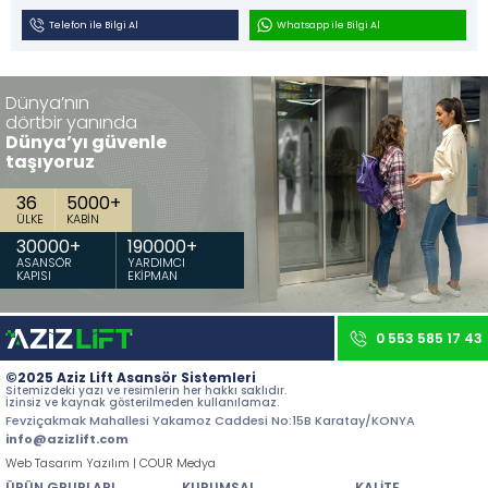
İletişim
Telefon ile Bilgi Al
Whatsapp ile Bilgi Al
Tüm hakkı saklıdır. Sitemizde kullanılan tüm içerik ve görseller
Aziz Lift'e ait olup izinsiz kullanımı hukuki yaptırıma tabidir.
Dünya’nın
dörtbir yanında
Dünya’yı güvenle
taşıyoruz
36
5000
+
ÜLKE
KABİN
30000
+
190000
+
ASANSÖR
YARDIMCI
KAPISI
EKİPMAN
0 553 585 17 43
©2025 Aziz Lift Asansör Sistemleri
Sitemizdeki yazı ve resimlerin her hakkı saklıdır.
İzinsiz ve kaynak gösterilmeden kullanılamaz.
Fevziçakmak Mahallesi Yakamoz Caddesi No:15B Karatay/KONYA
info@azizlift.com
Web Tasarım Yazılım | COUR Medya
ÜRÜN GRUPLARI
KURUMSAL
KALİTE