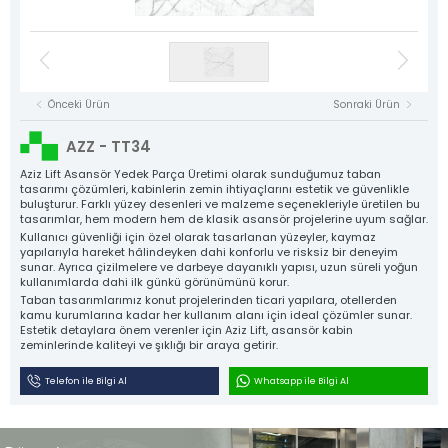
Kat Kasetleri
Asansör Motorları
NYAF Kablolar
Flexible Kablolar
Hız Regülatörü
Kumanda Panoları
Gergi Kasnakları
Halat Şişeleri
Döküm Ray Tırnakları
Sac Tırnaklar
Asansör Motorları
Denge Zinciri ve Aparatları
Plastik Grubu
Asansör Yedek Parçaları
Tüm Ürün Grupları
Önceki Ürün
Sonraki Ürün
NYAF Kablolar
Aziz Lift
Flexible Kablolar
AZZ - TT34
The Power Behind Every Lift
Hız Regülatörü
KURUMSAL
Aziz Lift Asansör Yedek Parça Üretimi olarak sunduğumuz taban
tasarımı çözümleri, kabinlerin zemin ihtiyaçlarını estetik ve güvenlikle
ÜRÜNLER
buluşturur. Farklı yüzey desenleri ve malzeme seçenekleriyle üretilen bu
Gergi Kasnakları
tasarımlar, hem modern hem de klasik asansör projelerine uyum sağlar.
ÜRETİM
Kullanıcı güvenliği için özel olarak tasarlanan yüzeyler, kaymaz
Halat Şişeleri
KALİTE
yapılarıyla hareket hâlindeyken dahi konforlu ve risksiz bir deneyim
sunar. Ayrıca çizilmelere ve darbeye dayanıklı yapısı, uzun süreli yoğun
Döküm Ray Tırnakları
KATALOG
kullanımlarda dahi ilk günkü görünümünü korur.
İLETİŞİM
Taban tasarımlarımız konut projelerinden ticari yapılara, otellerden
Sac Tırnaklar
kamu kurumlarına kadar her kullanım alanı için ideal çözümler sunar.
Estetik detaylara önem verenler için Aziz Lift, asansör kabin
Denge Zinciri ve Aparatları
zeminlerinde kaliteyi ve şıklığı bir araya getirir.
Plastik Grubu
Telefon ile Bilgi Al
Whatsapp ile Bilgi Al
Asansör Yedek Parçaları
Tüm Ürünler