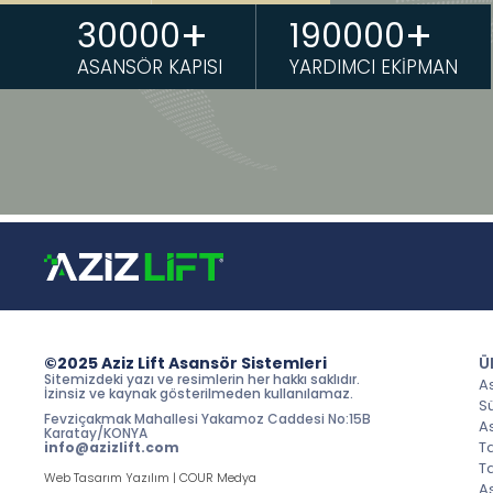
+
+
30000
190000
ASANSÖR KAPISI
YARDIMCI EKİPMAN
©2025 Aziz Lift Asansör Sistemleri
Ü
Sitemizdeki yazı ve resimlerin her hakkı saklıdır.
A
İzinsiz ve kaynak gösterilmeden kullanılamaz.
S
Fevziçakmak Mahallesi Yakamoz Caddesi No:15B
A
Karatay/KONYA
T
info@azizlift.com
T
Web Tasarım Yazılım | COUR Medya
A