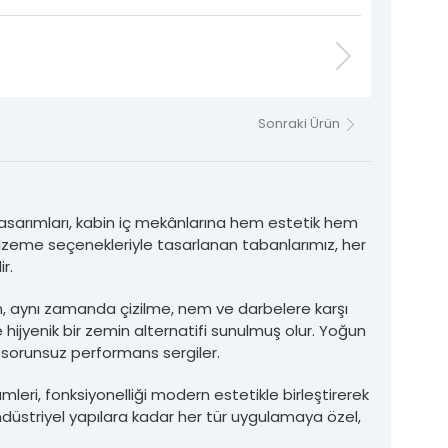
Sonraki Ürün
asarımları, kabin iç mekânlarına hem estetik hem
lzeme seçenekleriyle tasarlanan tabanlarımız, her
r.
en, aynı zamanda çizilme, nem ve darbelere karşı
 hijyenik bir zemin alternatifi sunulmuş olur. Yoğun
a sorunsuz performans sergiler.
ümleri, fonksiyonelliği modern estetikle birleştirerek
endüstriyel yapılara kadar her tür uygulamaya özel,