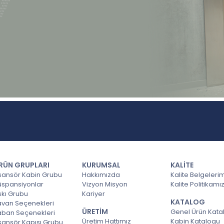
RÜN GRUPLARI
KURUMSAL
KALİTE
sansör Kabin Grubu
Hakkımızda
Kalite Belgeleri
üspansiyonlar
Vizyon Misyon
Kalite Politikamı
skı Grubu
Kariyer
KATALOG
avan Seçenekleri
ÜRETİM
Genel Ürün Kata
aban Seçenekleri
Üretim Hattımız
Kabin Katalogu
sansör Kapısı Grubu