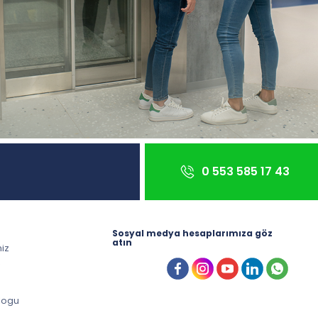
0 553 585 17 43
Sosyal medya hesaplarımıza göz
atın
miz
z
logu