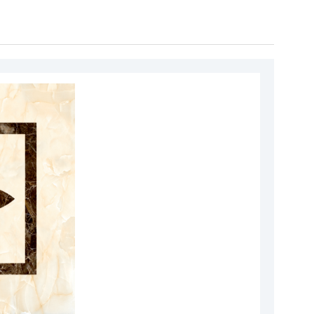
r
Hız Regülatörü
ı
Halat Şişeleri
akları
Sac Tırnaklar
 Aparatları
Plastik Grubu
Parçaları
Tüm Ürün Grupları