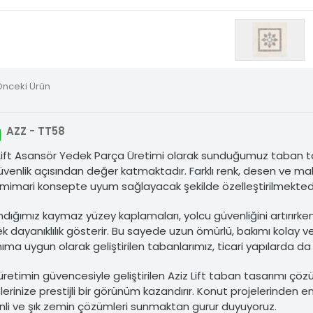
i Kasnakları
 Şişeleri
Önceki Ürün
m Ray Tırnakları
Tırnaklar
AZZ - TT58
 Lift Asansör Yedek Parça Üretimi olarak sunduğumuz taban t
 Zinciri ve Aparatları
venlik açısından değer katmaktadır. Farklı renk, desen ve ma
 mimari konsepte uyum sağlayacak şekilde özelleştirilmektedi
tik Grubu
ndığımız kaymaz yüzey kaplamaları, yolcu güvenliğini artırırk
sör Yedek Parçaları
k dayanıklılık gösterir. Bu sayede uzun ömürlü, bakımı kolay ve
nıma uygun olarak geliştirilen tabanlarımız, ticari yapılarda d
Ürünler
 üretimin güvencesiyle geliştirilen Aziz Lift taban tasarımı çöz
lerinize prestijli bir görünüm kazandırır. Konut projelerinden 
şim
nli ve şık zemin çözümleri sunmaktan gurur duyuyoruz.