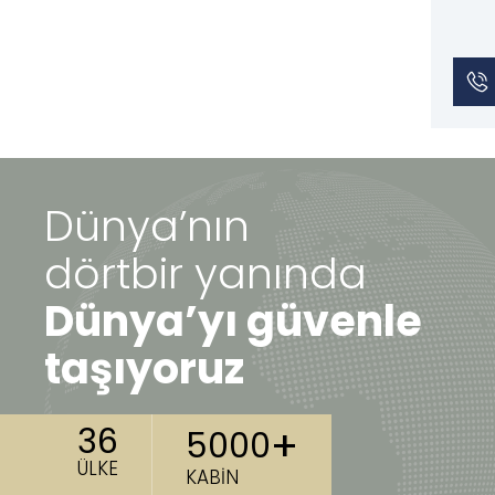
Dünya’nın
dörtbir yanında
Dünya’yı güvenle
taşıyoruz
+
36
5000
ÜLKE
KABİN