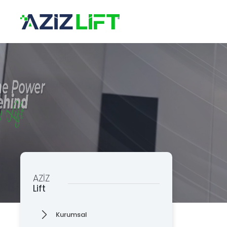
×
Kuru
Üret
Kalit
Destek Hattı
0 553 585
Aziz Lift
Kata
The Power Behind Every Lift
KURUMSAL
Asan
ÜRÜNLER
ÜRETİM
Süsp
KALİTE
KATALOG
Askı
AZİZ
İLETİŞİM
Lift
Tava
Kurumsal
Taba