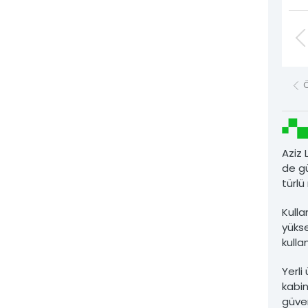
Gerg
Halat
Dökü
Sac 
Aziz
Denge
de gü
türlü
Plas
Kulla
Asan
yükse
kulla
Tüm 
Yerli
kabin
İleti
güve