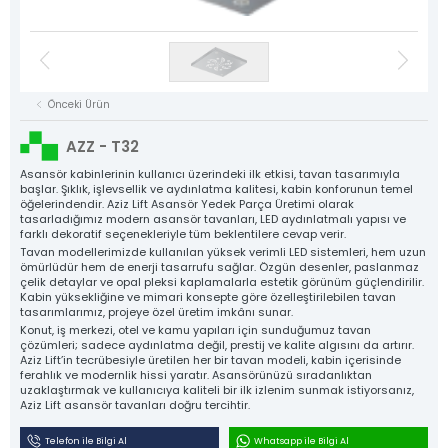
Kat Kasetleri
Asansör Motorları
NYAF Kablolar
Flexible Kablolar
Hız Regülatörü
Kumanda Panoları
Gergi Kasnakları
Halat Şişeleri
Döküm Ray Tırnakları
Sac Tırnaklar
Asansör Motorları
Denge Zinciri ve Aparatları
Plastik Grubu
Asansör Yedek Parçaları
Tüm Ürün Grupları
Önceki Ürün
NYAF Kablolar
Aziz Lift
Flexible Kablolar
AZZ - T32
The Power Behind Every Lift
Hız Regülatörü
KURUMSAL
Asansör kabinlerinin kullanıcı üzerindeki ilk etkisi, tavan tasarımıyla
başlar. Şıklık, işlevsellik ve aydınlatma kalitesi, kabin konforunun temel
ÜRÜNLER
öğelerindendir. Aziz Lift Asansör Yedek Parça Üretimi olarak
Gergi Kasnakları
tasarladığımız modern asansör tavanları, LED aydınlatmalı yapısı ve
ÜRETİM
farklı dekoratif seçenekleriyle tüm beklentilere cevap verir.
Halat Şişeleri
KALİTE
Tavan modellerimizde kullanılan yüksek verimli LED sistemleri, hem uzun
ömürlüdür hem de enerji tasarrufu sağlar. Özgün desenler, paslanmaz
Döküm Ray Tırnakları
KATALOG
çelik detaylar ve opal pleksi kaplamalarla estetik görünüm güçlendirilir.
Kabin yüksekliğine ve mimari konsepte göre özelleştirilebilen tavan
İLETİŞİM
Sac Tırnaklar
tasarımlarımız, projeye özel üretim imkânı sunar.
Konut, iş merkezi, otel ve kamu yapıları için sunduğumuz tavan
Denge Zinciri ve Aparatları
çözümleri; sadece aydınlatma değil, prestij ve kalite algısını da artırır.
Aziz Lift’in tecrübesiyle üretilen her bir tavan modeli, kabin içerisinde
Plastik Grubu
ferahlık ve modernlik hissi yaratır. Asansörünüzü sıradanlıktan
uzaklaştırmak ve kullanıcıya kaliteli bir ilk izlenim sunmak istiyorsanız,
Asansör Yedek Parçaları
Aziz Lift asansör tavanları doğru tercihtir.
Tüm Ürünler
Telefon ile Bilgi Al
Whatsapp ile Bilgi Al