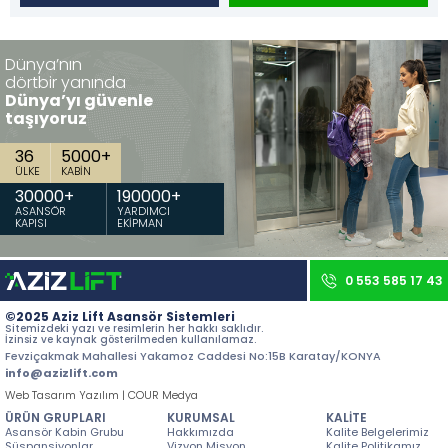
İletişim
Dünya’nın
Tüm hakkı saklıdır. Sitemizde kullanılan tüm içerik ve görseller
Aziz Lift'e ait olup izinsiz kullanımı hukuki yaptırıma tabidir.
dörtbir yanında
Dünya’yı güvenle
taşıyoruz
36
5000
+
ÜLKE
KABİN
30000
+
190000
+
ASANSÖR
YARDIMCI
KAPISI
EKİPMAN
0 553 585 17 43
©2025 Aziz Lift Asansör Sistemleri
Sitemizdeki yazı ve resimlerin her hakkı saklıdır.
İzinsiz ve kaynak gösterilmeden kullanılamaz.
Fevziçakmak Mahallesi Yakamoz Caddesi No:15B Karatay/KONYA
info@azizlift.com
Web Tasarım Yazılım | COUR Medya
ÜRÜN GRUPLARI
KURUMSAL
KALİTE
Asansör Kabin Grubu
Hakkımızda
Kalite Belgelerimiz
Süspansiyonlar
Vizyon Misyon
Kalite Politikamız